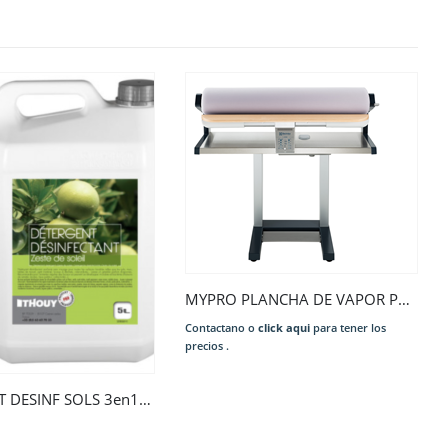
MYPRO PLANCHA DE VAPOR PROFESIONAL IS1103 1030 MM 220-230/50/60/1N 3.3 KW SYMB. SCHUKO DE ACERO INOXIDABLE, ENCIMERA DE
Contactano o
click aqui
para tener los
precios .
NETTOYANT DESINF SOLS 3en1 ZESTE DE SOLEIL 5 L