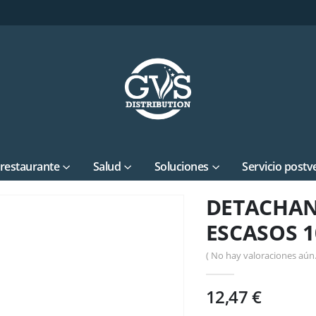
 restaurante
Salud
Soluciones
Servicio postv
DETACHAN
ESCASOS 1
( No hay valoraciones aún.
12,47
€