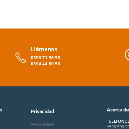
Llámenos
0596
71 56 56
0594
44
80
56
s
Acerca de
Privacidad
TELÉFONO
Avisos legales
+596 596 7