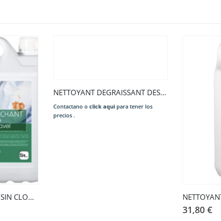
NETTOYANT DEGRAISSANT DESINFECTANT VIRUCIDE 5KG
Contactano o
click aqui
para tener los
precios .
DETACHANT LÍQUIDO SIN CLORO 5L ECOCERT
31,80
€