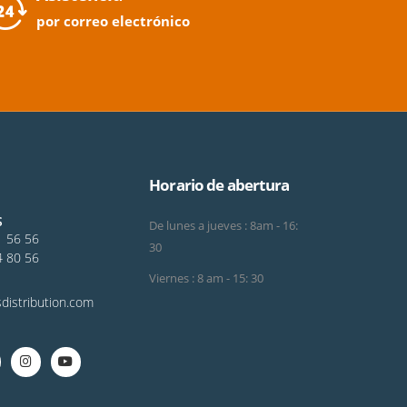
por correo electrónico
Horario de abertura
S
De lunes a jueves : 8am - 16:
1 56 56
30
4 80 56
Viernes : 8 am - 15: 30
distribution.com