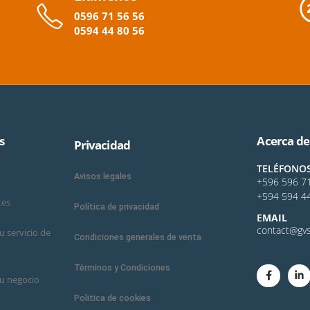
0596
71 56 56
0594
44
80
56
s
Acerca de
Privacidad
TELÉFONO
Avisos legales
+596 596 7
+594 594 4
tes
Política de privacidad
E
MAIL
contact@gvs
 servicio de
Condiciones generales de venta
Términos y Condiciones
u negocio
Politica de cookies