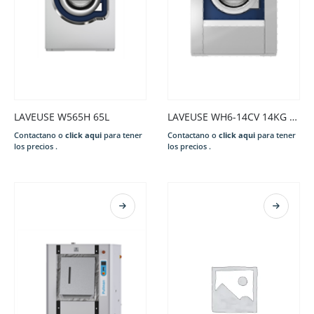
LAVEUSE W565H 65L
LAVEUSE WH6-14CV 14KG S/CHAUFF. 220-240/50/1N CLARUS VIBE GEN+COIN 2xEAUX POUDRE DESSUS PREP.ID VID.OUV. ARGE. P.EXT. X
Contactano o
click aqui
para tener
Contactano o
click aqui
para tener
los precios .
los precios .