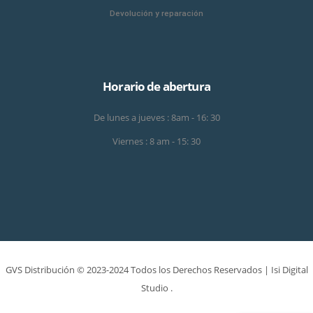
Devolución y reparación
Horario de abertura
De lunes a jueves : 8am - 16: 30
Viernes : 8 am - 15: 30
GVS Distribución © 2023-2024 Todos los Derechos Reservados |
Isi Digital
Studio
.