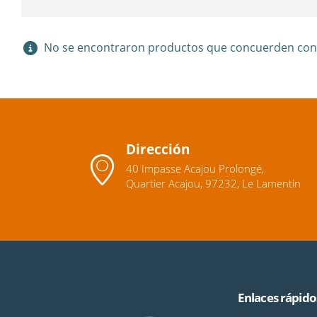
No se encontraron productos que concuerden con l
Dirección
40 Impasse Acajou Prolongé,
Quartier Acajou, 97232, Le Lamentin
Enlaces rápido