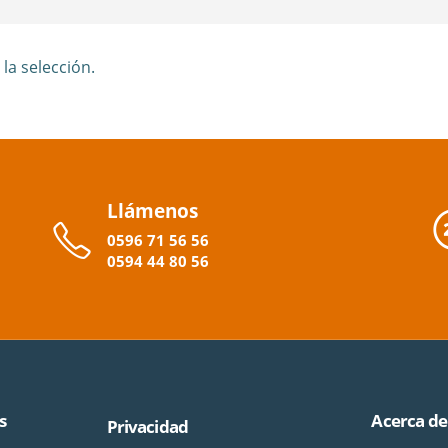
a selección.
Llámenos
0596
71 56 56
0594
44
80
56
s
Acerca de
Privacidad