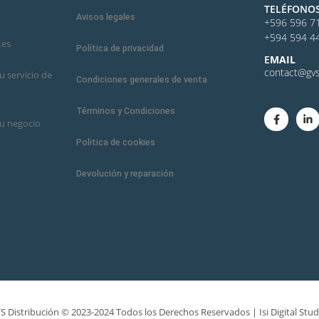
TELÉFONO
Avisos legales
+596 596 7
+594 594 4
tes
Política de privacidad
E
MAIL
contact@gvs
 servicio de
Condiciones generales de venta
Términos y Condiciones
u negocio
Politica de cookies
Devolución y reparación
S Distribución © 2023-2024 Todos los Derechos Reservados |
Isi Digital Stud