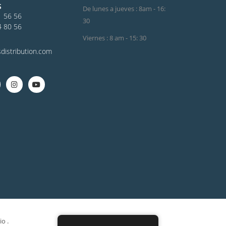
S
De lunes a jueves : 8am - 16:
1 56 56
30
4 80 56
Viernes : 8 am - 15: 30
distribution.com
io
.