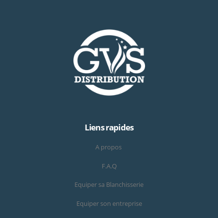
Liens rapides
A propos
F.A.Q
Equiper sa Blanchisserie
Equiper son entreprise