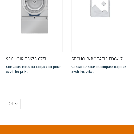
SÉCHOIR T5675 675L
SÉCHOIR-ROTATIF TD6-17S 17KG TAMB.GALVA EL 13,5KW 400/50/3N COMPASS PRO 6L80 2.E/S ARGE/GALVA PORT.DROI. P.EXT. INV.RO..
Contactez nous ou
cliquez-ici
pour
Contactez nous ou
cliquez-ici
pour
avoir les prix .
avoir les prix .