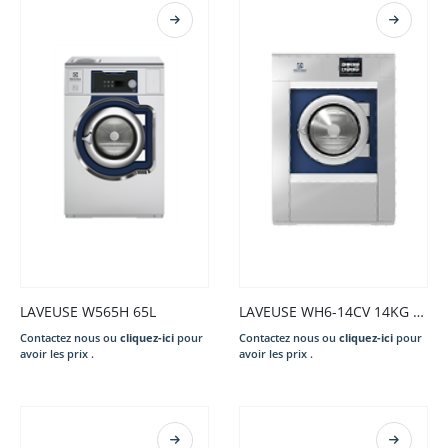
LAVEUSE W565H 65L
LAVEUSE WH6-14CV 14KG S/CHAUFF. 220-240/50/1N CLARUS VIBE GEN+COIN 2xEAUX POUDRE DESSUS PREP.ID VID.OUV. ARGE. P.EXT. X
Contactez nous ou
cliquez-ici
pour
Contactez nous ou
cliquez-ici
pour
avoir les prix .
avoir les prix .