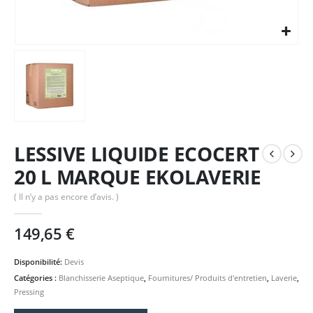
LESSIVE LIQUIDE ECOCERT
20 L MARQUE EKOLAVERIE
( Il n’y a pas encore d’avis. )
149,65
€
Disponibilité:
Devis
Catégories :
Blanchisserie Aseptique
,
Fournitures/ Produits d'entretien
,
Laverie
,
Pressing