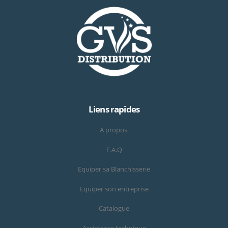
Liens rapides
A propos
F.A.Q
Equiper sa Blanchisserie
Equiper son entreprise
Catalogue