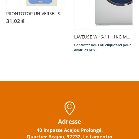
PRONTOTOP UNIVERSEL SUPERIEUR BLEU CIEL
31,02
€
LAVEUSE WH6-11 11KG MOP 10KW
Contactez nous ou
cliquez-ici
pour
avoir les prix .
Adresse
40 Impasse Acajou Prolongé,
Quartier Acajou, 97232, Le Lamentin