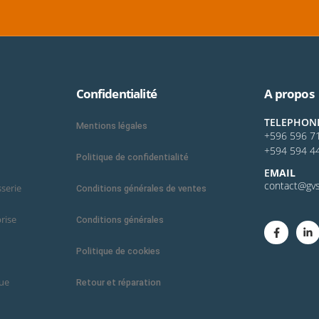
Confidentialité
A propos
TELEPHON
Mentions légales
+596 596 7
+594 594 4
Politique de confidentialité
E
MAIL
contact@gvs
sserie
Conditions générales de ventes
rise
Conditions générales
Politique de cookies
que
Retour et réparation