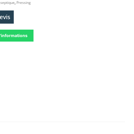
Aseptique
,
Pressing
evis
'informations