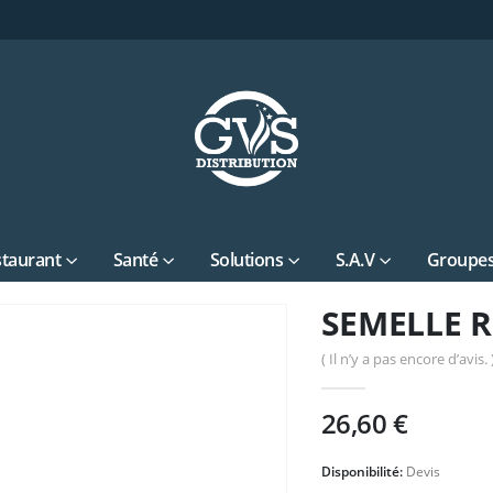
staurant
Santé
Solutions
S.A.V
Groupes
SEMELLE R
( Il n’y a pas encore d’avis. 
26,60
€
Disponibilité:
Devis