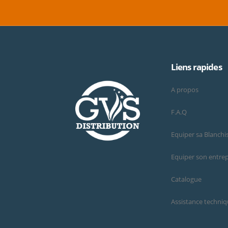
Liens rapides
A propos
F.A.Q
Equiper sa Blanchi
Equiper son entrep
Catalogue
Assistance techni