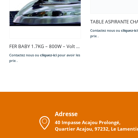
FER BABY 1.7KG – 800W – Volt 230-1-50HZ
Contactez nous ou
cliquez-ici
pour avoir les
prix .
Adresse
40 Impasse Acajou Prolongé,
Quartier Acajou, 97232, Le Lamenti