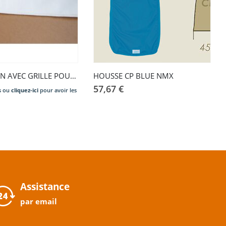
MOLLETTON AVEC GRILLE POUR TABLE MAXI
HOUSSE CP BLUE NMX
57,67
€
s ou
cliquez-ici
pour avoir les
Assistance
par email