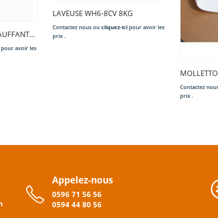
LAVEUSE WH6-8CV 8KG
Contactez nous ou
cliquez-ici
pour avoir les
prix .
Contactez nou
prix .
Appelez-nous
0596
71 56 56
n
0594
44
80
56