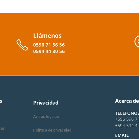
Llámenos
0596
71 56 56
0594
44
80
56
s
Acerca de
Privacidad
TELÉFONO
Avisos legales
+596 596 7
+594 594 4
tes
Política de privacidad
E
MAIL