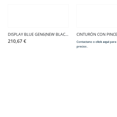
DISPLAY BLUE GEN6(NEW BLACK)
CINTURÓN CON PINC
210,67
€
Contactano o
click aqui
para 
precios .