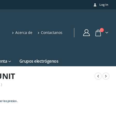
Log In
Acerca de
Contactanos
enta
Grupos electrógenos
UNIT
 )
r los precios .