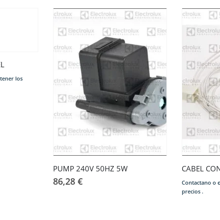
EL
tener los
PUMP 240V 50HZ 5W
CABEL CO
86,28
€
Contactano o
precios .