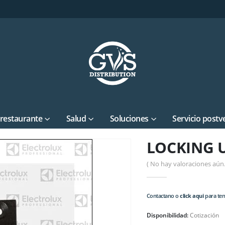
 restaurante
Salud
Soluciones
Servicio postv
LOCKING 
( No hay valoraciones aún.
Contactano o
click aqui
para tene
Disponibilidad:
Cotización