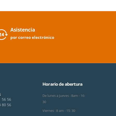
Asistencia
por correo electrónico
Horario de abertura
S
De lunes a jueves : 8am - 16:
1 56 56
30
4 80 56
Viernes : 8 am - 15: 30