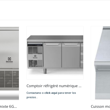
Comptoir réfrigéré numérique 290 Litres, 2 portes
Contactano o
click aqui
para tener los
precios .
SkyLine ChillS Cellule mixte 6GN1/1 30/30 kg