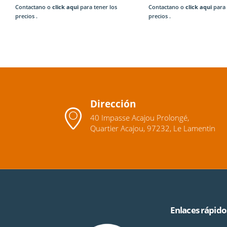
Contactano o
click aqui
para tener los
Contactano o
click aqui
para 
precios .
precios .
Dirección
40 Impasse Acajou Prolongé,
Quartier Acajou, 97232, Le Lamentin
Enlaces rápido