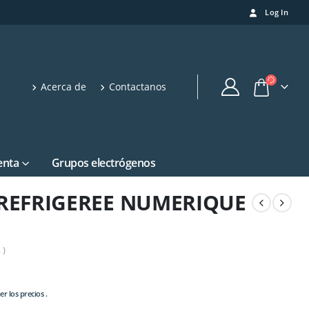
Log In
Acerca de
Contactanos
enta
Grupos electrógenos
 REFRIGEREE NUMERIQUE
 )
r los precios .