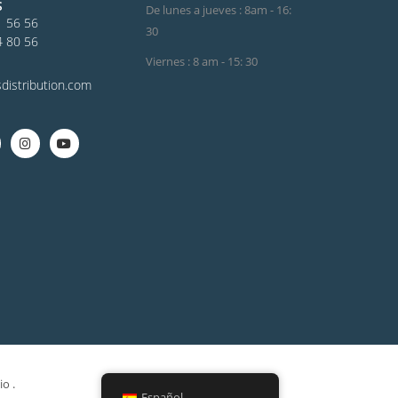
S
De lunes a jueves : 8am - 16:
1 56 56
30
4 80 56
Viernes : 8 am - 15: 30
distribution.com
io
.
Español