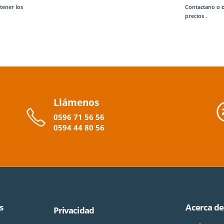
tener los
Contactano o
precios .
Llámenos
0596
71 56 56
0594
44
80
56
s
Acerca de
Privacidad