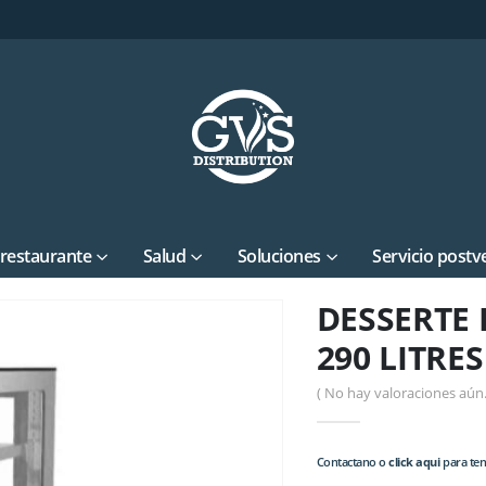
 restaurante
Salud
Soluciones
Servicio postv
DESSERTE
290 LITRES
( No hay valoraciones aún.
Contactano o
click aqui
para tene