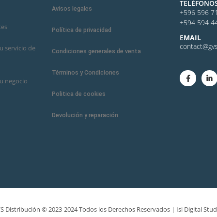
TELÉFONO
Avisos legales
+596 596 7
+594 594 4
tes
Política de privacidad
E
MAIL
contact@gvs
 servicio de
Condiciones generales de venta
Términos y Condiciones
u negocio
Politica de cookies
Devolución y reparación
S Distribución © 2023-2024 Todos los Derechos Reservados |
Isi Digital Stud