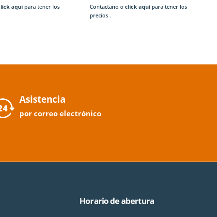
click aqui
para tener los
Contactano o
click aqui
para tener los
precios .
Asistencia
por correo electrónico
Horario de abertura