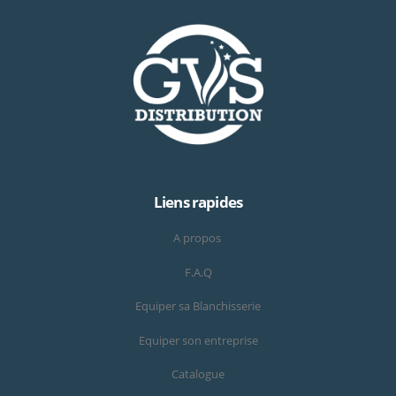
Liens rapides
A propos
F.A.Q
Equiper sa Blanchisserie
Equiper son entreprise
Catalogue