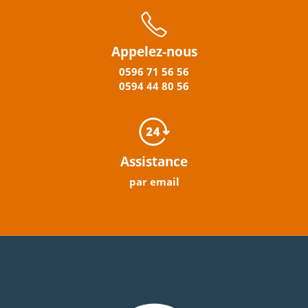
Appelez-nous
0596
71 56 56
0594
44
80
56
Assistance
par email