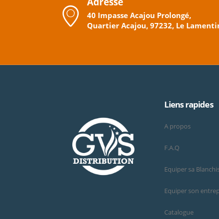
Adresse
40 Impasse Acajou Prolongé,
Quartier Acajou, 97232, Le Lamenti
Liens rapides
A propos
F.A.Q
Equiper sa Blanchi
Equiper son entrep
Catalogue