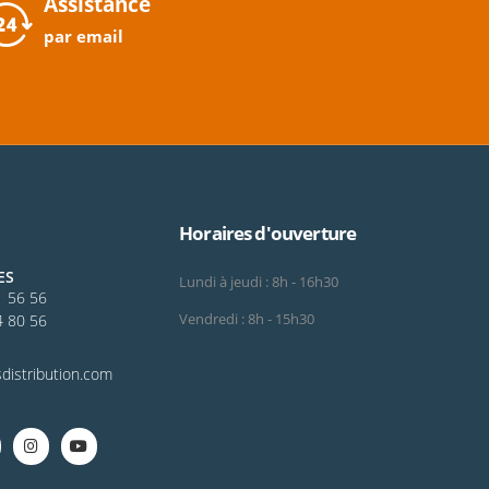
Assistance
par email
Horaires d'ouverture
ES
Lundi à jeudi : 8h - 16h30
1 56 56
4 80 56
Vendredi : 8h - 15h30
distribution.com