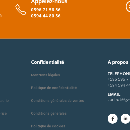
Appelez-nous
0596
71 56 56
n
0594
44
80
56
Confidentialité
A propos
TELEPHON
Mentions légales
+596 596 7
+594 594 4
Politique de confidentialité
E
MAIL
contact@gvs
sserie
Conditions générales de ventes
rise
Conditions générales
Politique de cookies