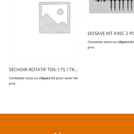
Contactez nous ou
cliquez-ici
prix .
SÉCHOIR-ROTATIF TD6-17S 17KG TAMB.GALVA EL 13,5KW 400/50/3N COMPASS PRO 6L80 2.E/S ARGE/GALVA PORT.DROI. P.EXT. INV.RO..
Contactez nous ou
cliquez-ici
pour avoir les
prix .