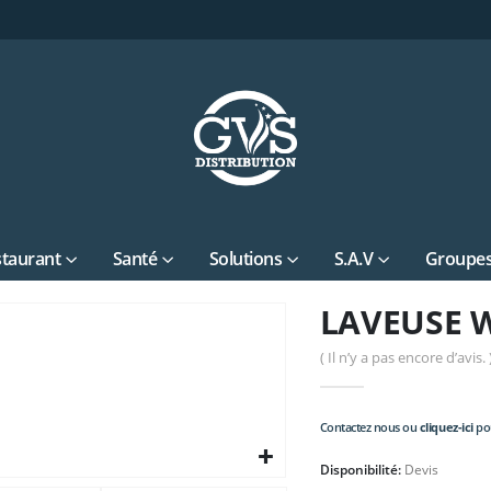
staurant
Santé
Solutions
S.A.V
Groupes
LAVEUSE 
( Il n’y a pas encore d’avis. 
Contactez nous ou
cliquez-ici
pou
Disponibilité:
Devis