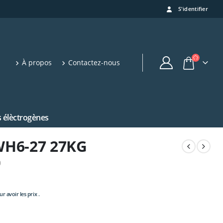
S'identifier
À propos
Contactez-nous
 élèctrogènes
WH6-27 27KG
)
r avoir les prix .