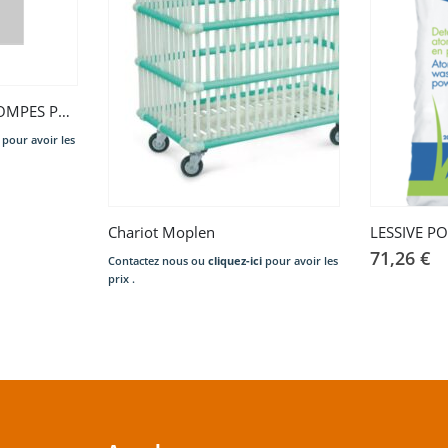
DOSAVE KIT AVEC 2 POMPES POUR CLARUS VIBE 350 ML/MIN 220-230V/50/60HZ
pour avoir les
Chariot Moplen
LESSIVE P
71,26
€
Contactez nous ou
cliquez-ici
pour avoir les
prix .