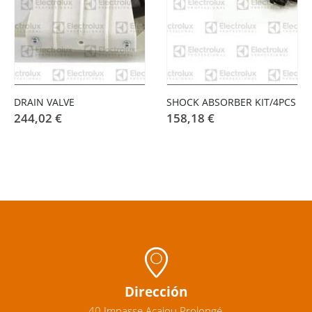
DRAIN VALVE
SHOCK ABSORBER KIT/4PCS
244,02
€
158,18
€
Dirección
40 Impasse Acajou Prolongé,