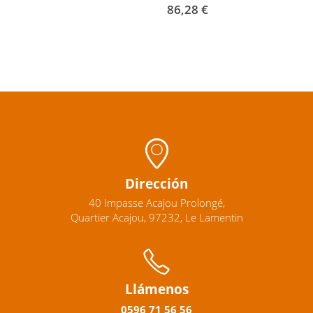
86,28
€
Dirección
40 Impasse Acajou Prolongé,
Quartier Acajou, 97232, Le Lamentin
Llámenos
0596
71 56 56