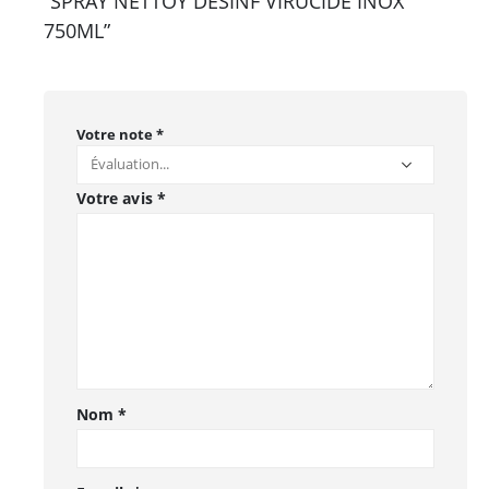
“SPRAY NETTOY DESINF VIRUCIDE INOX
750ML”
Votre note
*
Votre avis
*
Nom
*