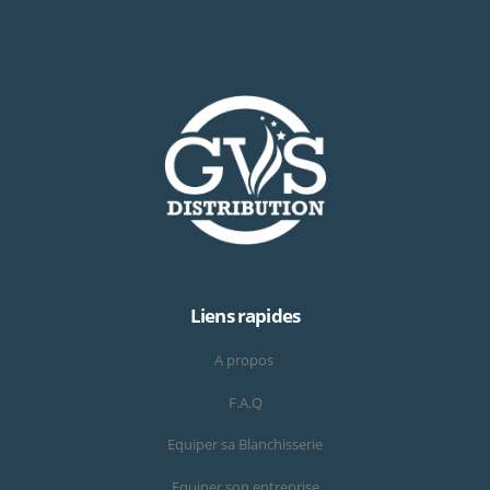
Liens rapides
A propos
F.A.Q
Equiper sa Blanchisserie
Equiper son entreprise