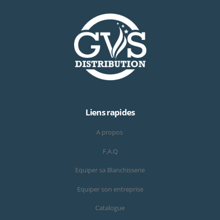
Liens rapides
A propos
F.A.Q
Equiper sa Blanchisserie
Equiper son entreprise
Catalogue