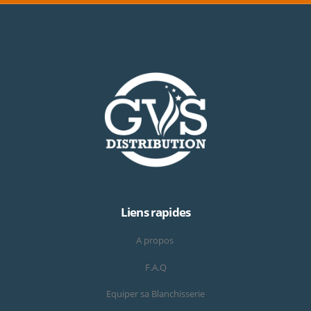
Liens rapides
A propos
F.A.Q
Equiper sa Blanchisserie